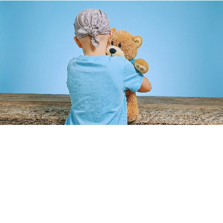
Cumplimos sueños que transforman vidas. Hacemos posible
que niños con enfermedades graves cumplan sus sueños más
profundos.
Enlaces Rápidos
Inicio
Aliados
Voluntarios
Sueños Cumplidos