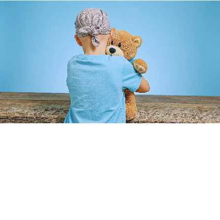
Cumplimos sueños que transforman vidas. Hacemos posible
que niños con enfermedades graves cumplan sus sueños más
profundos.
Enlaces Rápidos
Inicio
Aliados
Voluntarios
Sueños Cumplidos