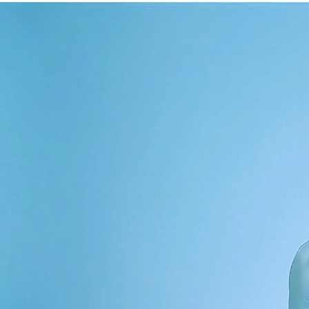
Inicio
Enlaces 
Inicio
Cumplimos sueños que transforman vidas.
Aliados
Hacemos posible que niños con
enfermedades graves cumplan sus sueños
Voluntarios
más profundos.
Sueños Cum
Donaciones