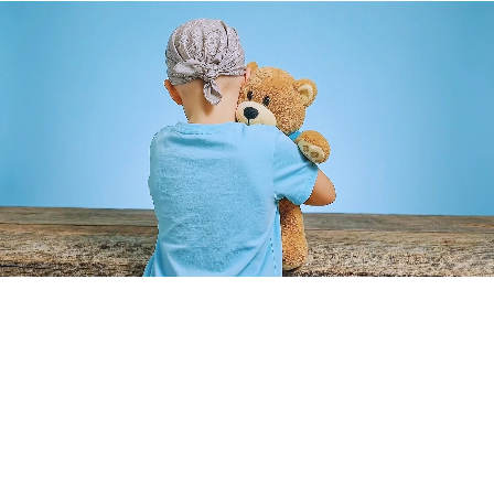
Cumplimos sueños que transforman vidas. Hacemos posible
que niños con enfermedades graves cumplan sus sueños más
profundos.
Enlaces Rápidos
Inicio
Aliados
Voluntarios
Sueños Cumplidos