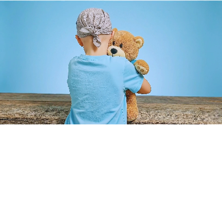
Cumplimos sueños que transforman vidas. Hacemos posible
que niños con enfermedades graves cumplan sus sueños más
profundos.
Enlaces Rápidos
Inicio
Aliados
Voluntarios
Sueños Cumplidos