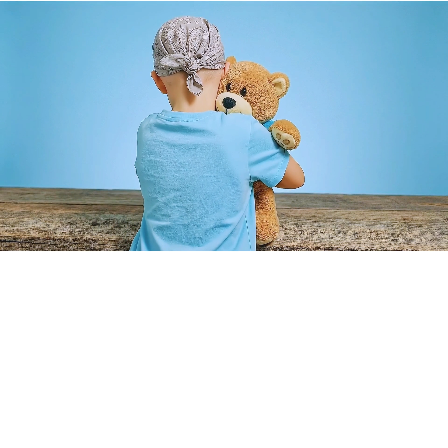
Cumplimos sueños que transforman vidas. Hacemos posible
que niños con enfermedades graves cumplan sus sueños más
profundos.
Enlaces Rápidos
Inicio
Aliados
Voluntarios
Sueños Cumplidos