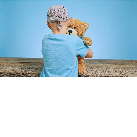
Cumplimos sueños que transforman vidas. Hacemos posible
que niños con enfermedades graves cumplan sus sueños más
profundos.
Enlaces Rápidos
Inicio
Aliados
Voluntarios
Sueños Cumplidos