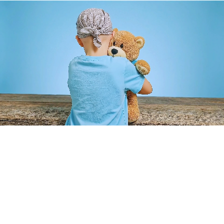
Cumplimos sueños que transforman vidas. Hacemos posible
que niños con enfermedades graves cumplan sus sueños más
profundos.
Enlaces Rápidos
Inicio
Aliados
Voluntarios
Sueños Cumplidos