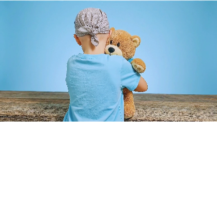
Cumplimos sueños que transforman vidas. Hacemos posible
que niños con enfermedades graves cumplan sus sueños más
profundos.
Enlaces Rápidos
Inicio
Aliados
Voluntarios
Sueños Cumplidos