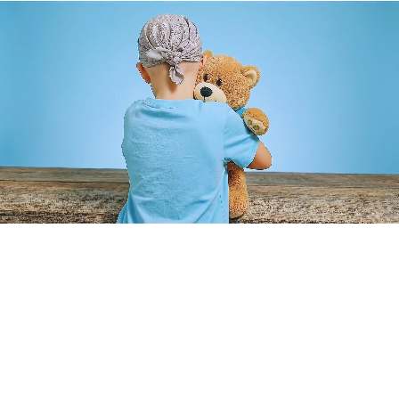
Cumplimos sueños que transforman vidas. Hacemos posible
que niños con enfermedades graves cumplan sus sueños más
profundos.
Enlaces Rápidos
Inicio
Aliados
Voluntarios
Sueños Cumplidos