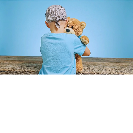
Cumplimos sueños que transforman vidas. Hacemos posible
que niños con enfermedades graves cumplan sus sueños más
profundos.
Enlaces Rápidos
Inicio
Aliados
Voluntarios
Sueños Cumplidos